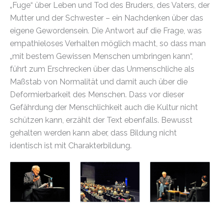
„Fuge“ über Leben und Tod des Bruders, des Vaters, der
Mutter und der Schwester – ein Nachdenken über das
eigene Gewordensein. Die Antwort auf die Frage, was
empathieloses Verhalten möglich macht, so dass man
„mit bestem Gewissen Menschen umbringen kann“,
führt zum Erschrecken über das Unmenschliche als
Maßstab von Normalität und damit auch über die
Deformierbarkeit des Menschen. Dass vor dieser
Gefährdung der Menschlichkeit auch die Kultur nicht
schützen kann, erzählt der Text ebenfalls. Bewusst
gehalten werden kann aber, dass Bildung nicht
identisch ist mit Charakterbildung.