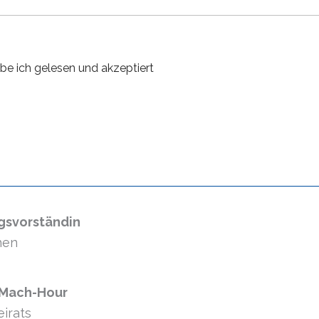
be ich gelesen und akzeptiert
ngsvorständin
hen
 Mach-Hour
eirats