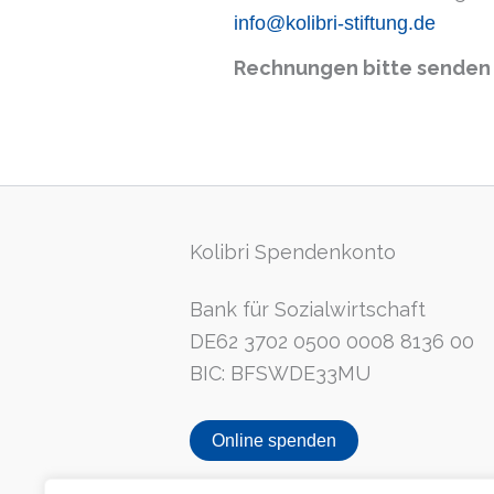
n
info@kolibri-stiftung.de
s
c
Rechnungen bitte senden
h
u
t
z
Kolibri Spendenkonto
Bank für Sozialwirtschaft
DE62 3702 0500 0008 8136 00
BIC: BFSWDE33MU
Online spenden