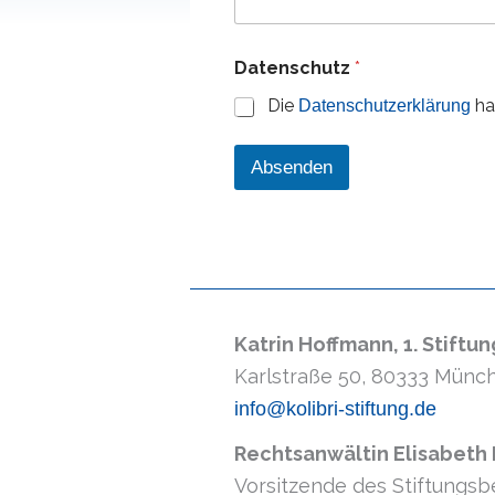
o
Datenschutz
*
d
e
Die
ha
Datenschutzerklärung
r
E
-
Absenden
M
a
i
l
-
A
d
r
Katrin Hoffmann, 1. Stiftu
e
s
Karlstraße 50, 80333 Münc
s
e
info@kolibri-stiftung.de
D
a
Rechtsanwältin Elisabeth
t
Vorsitzende des Stiftungsb
e