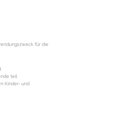
rwendungszweck für die
tt
de teil
en Kinder- und