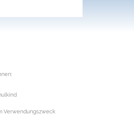
nnen:
e
hulkind
 im Verwendungszweck