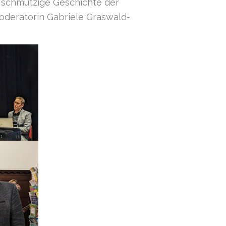
e schmutzige Geschichte der
oderatorin Gabriele Graswald-