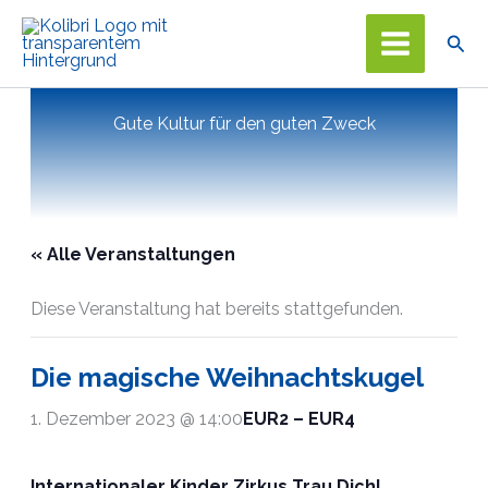
Zum
Suc
Inhalt
springen
Gute Kultur für den guten Zweck
« Alle Veranstaltungen
Diese Veranstaltung hat bereits stattgefunden.
Die magische Weihnachtskugel
1. Dezember 2023 @ 14:00
EUR2 – EUR4
Internationaler Kinder Zirkus Trau Dich!