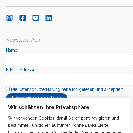
Newsletter Abo
Name
E-Mail-Adresse
Die Datenschutzerklärung habe ich gelesen und akzeptiert
Wir schätzen Ihre Privatsphäre
Wir verwenden Cookies, damit Sie effizient navigieren und
bestimmte Funktionen ausführen können. Detaillierte
Copyright © 2026 Kolibri Interkuturelle Stiftung
Informationen zu allen Cookies finden Sie unten unter jeder